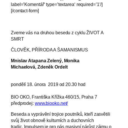
label=’Komentář‘ type=’textarea‘ required=’1’/]
[/contact-form]
Zveme vás na druhou besedu z cyklu ŽIVOT A
SMRT
ČLOVĚK, PŘÍRODA A ŠAMANISMUS
Mnislav Atapana Zelený, Monika
Michaelová, Zdeněk Ordelt
pondělí 18. února 2019 od 20.30 hod
BIO OKO, Františka Křížka 460/15, Praha 7
předprodej:
www.
biooko.net/
Beseda a vyprávění trojice poutníků, kteří zasvětili
svůj život obnově kulturních a duchovních
tradic. Impulsem je pro nás masivní nárůst zájmu o