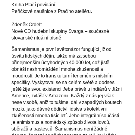
Kniha Ptačí povídání
Peříčkové naušnice z Ptačího ateliéru.
Zdeněk Ordelt
Nové CD hudební skupiny Svarga – současné
slovanské rituální písně
Šamanismus je první světonázor fungující již od
úsvitu lidských dějin, takže má za sebou
přinejmenším úctyhodných 40.000 let, což jistě
obnáší nashromáždění mnoha zkušeností a
moudrostí. Je to transkulturní fenomén s místními
specifiky. Vyskytoval se na celém světě a dodnes
ještě žije svou existenci třeba právě u indiánů v Jižní
Americe, zvlášť v Amazonii. Každý z nás jej však
nese v sobě, aniž to tušíme, dál v zapadlých koutech
mozku jako dávné dědictví lidstva s kolektivní
zkušeností mnoha tisíciletí. Jeho integrální součástí
je animismus a nomádský způsob života lovců,
sběračů a pastevců. Šamanismus není žádné