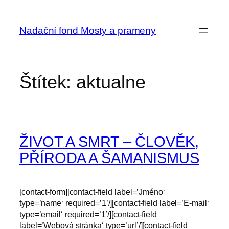
Přeskočit
na
Nadační fond Mosty a prameny
obsah
Štítek:
aktualne
ŽIVOT A SMRT – ČLOVĚK,
PŘÍRODA A ŠAMANISMUS
[contact-form][contact-field label=’Jméno‘
type=’name‘ required=’1’/][contact-field label=’E-mail‘
type=’email‘ required=’1’/][contact-field
label=’Webová stránka‘ type=’url’/][contact-field