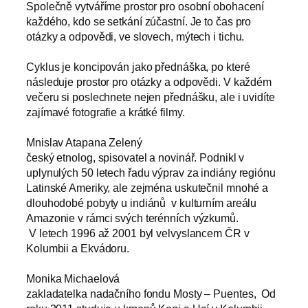
Společně vytváříme prostor pro osobní obohacení
každého, kdo se setkání zúčastní. Je to čas pro
otázky a odpovědi, ve slovech, mýtech i tichu.
Cyklus je koncipován jako přednáška, po které
následuje prostor pro otázky a odpovědi. V každém
večeru si poslechnete nejen přednášku, ale i uvidíte
zajímavé fotografie a krátké filmy.
Mnislav Atapana Zelený
český etnolog, spisovatel a novinář. Podnikl v
uplynulých 50 letech řadu výprav za indiány regiónu
Latinské Ameriky, ale zejména uskutečnil mnohé a
dlouhodobé pobyty u indiánů v kulturním areálu
Amazonie v rámci svých terénních výzkumů.
V letech 1996 až 2001 byl velvyslancem ČR v
Kolumbii a Ekvádoru.
Monika Michaelová
zakladatelka nadačního fondu Mosty – Puentes, Od