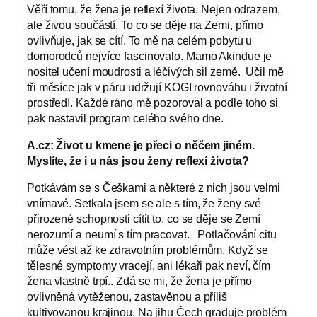
Věří tomu, že žena je reflexí života. Nejen odrazem,
ale živou součástí. To co se děje na Zemi, přímo
ovlivňuje, jak se cítí. To mě na celém pobytu u
domorodců nejvíce fascinovalo. Mamo Akindue je
nositel učení moudrosti a léčivých sil země. Učil mě
tři měsíce jak v páru udržují KOGI rovnováhu i životní
prostředí. Každé ráno mě pozoroval a podle toho si
pak nastavil program celého svého dne.
A.cz: Život u kmene je přeci o něčem jiném.
Myslíte, že i u nás jsou ženy reflexí života?
Potkávám se s Češkami a některé z nich jsou velmi
vnímavé. Setkala jsem se ale s tím, že ženy své
přirozené schopnosti cítit to, co se děje se Zemí
nerozumí a neumí s tím pracovat. Potlačování citu
může vést až ke zdravotním problémům. Když se
tělesné symptomy vracejí, ani lékaři pak neví
,
čím
žena vlastně trpí.. Zdá se mi, že žena je přímo
ovlivněná vytěženou, zastavěnou a příliš
kultivovanou krajinou. Na jihu Čech graduje problém