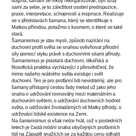
dogma, šamani se nikdy neorganizovali, byli vždy
sami za sebe, je to záležitost osobní predispozice,
praxe, interpretace, schopností a inspirace. Realizuje
se v představách šamana, který se identifikuje s
Matkou přírodou, potažmo s kosmem, o které se také
stará.
Šamanismus je stav mysli, způsob nazírání na
duchovní profil světa se snahou ovlivňovat přírodní
síly pomocí styku právě s duchovními silami přírody.
Šamanismus je prastará duchovní, lékařská a
filosofická praktika vycházející z přesvědčení, že
mimo našeho reálného světa existuje i svět
duchovní. Ten je pro profánní lidi neviditelný, ale pro
šamany přístupný cestou řady metod už jako jeho
snaha o udržování rovnováhy mezi materiálním a
duchovním světem, o udržování duchovních hodnot
světa, o udržování životadárných sil Matky přírody, o
udržování lidské existence na Zemi.
Na šamanismus si však nelze hrát, což v posledních
letech je častá módní snaha obyčejných profánních
lidí na Západě snažících se za každou cenu odhalit