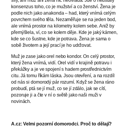
konsenzus toho, co je mužství a co ženství. Žena je
podle nich jako anakonda – had, který vnímá celým
povrchem svého těla. Nezaměřuje se na jeden bod,
ale vnímá prostor na kilometry kolem sebe. Aniž by
přemýšlela, ví, co se kolem děje. Kde je jaký kámen,
kde se co šustne, kde je potrava. Žena je sama o
sobě životem a její prací je ho udržovat.
Muž je zase jako orel nebo kondor. On celý prostor,
který žena vnímá, vidí. Orel vidí v krajině potravu i
překážky a je ve spojení s hadem prostřednictvím
citu. Já tomu říkám láska. Jsou otevření, a na rozdíl
od nás si domorodý pár rozumí. Když se žena ráno
probudí, ptá se jí muž, co se jí zdálo, jak se cítí,
pozoruje ji a čte v ní o světě jako naši muži v
novinách.
A.cz: Velmi pozorní domorodci. Proč to dělají?