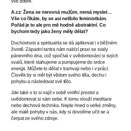
vše dobře.
A.cz: Žena se nerovná mužům, nemá myslet…
Vše co říkáte, by se asi nelíbilo feministkám.
Pořád je to ale pro mě hodně abstraktní. Co
bychom tedy jako ženy měly dělat?
Duchovnost a spiritualita se dá aplikovat i v běžném
životě. Západní tantra nám nabízí praxi se svaly
pánevního dna, což spočívá v uvědomování si svých
svalů, které stahujeme a pumpujeme do srdce
energii. Můžete to dělat v tramvaji nebo i v práci.
Člověk by si měl být vědom svého těla, dechu i
pohybu a následovat své tělo.
Jde také o to si najít v sobě vnitřní prostor a
uvědomovat si sám sebe. K tomu slouží meditace
nebo dechová technika. Nejde hned o velké změny,
ale malé pohyby v nás, kdy si dovolíme učit se a
čerpat ze svého zdroje.