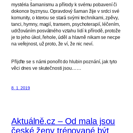
mystéria šamanismu a přírody k svému pobavení či
dokonce byznysu. Opravdový šaman žije v srdci své
komunity, o kterou se stará svými technikami, zpěvy,
tanci, hymny, magií, transem, psychoterapií, léčením,
udržováním posvátného vztahu lidí k přírodě, protože
je to jeho úkol, řehole, úděl a hlavně nikam se necpe
na veřejnost, už proto, že ví, že nic neví.
Přijďte se s námi ponořit do hlubin poznání, jak tyto
věci dnes ve skutečnosti jsou……
8. 1. 2019
Aktuálně.cz – Od mala jsou
české ženy trénované být