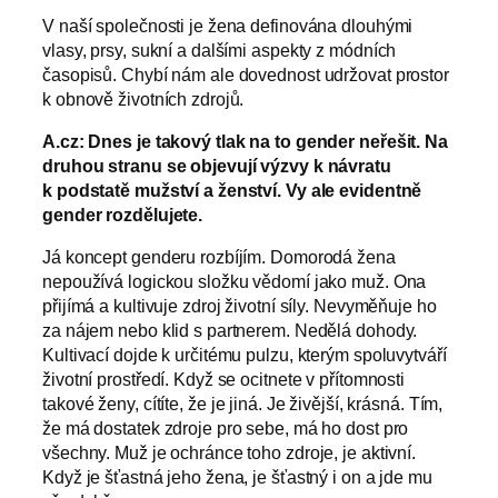
V naší společnosti je žena definována dlouhými
vlasy, prsy, sukní a dalšími aspekty z módních
časopisů. Chybí nám ale dovednost udržovat prostor
k obnově životních zdrojů.
A.cz: Dnes je takový tlak na to gender neřešit. Na
druhou stranu se objevují výzvy k návratu
k podstatě mužství a ženství. Vy ale evidentně
gender rozdělujete.
Já koncept genderu rozbíjím. Domorodá žena
nepoužívá logickou složku vědomí jako muž. Ona
přijímá a kultivuje zdroj životní síly. Nevyměňuje ho
za nájem nebo klid s partnerem. Nedělá dohody.
Kultivací dojde k určitému pulzu, kterým spoluvytváří
životní prostředí. Když se ocitnete v přítomnosti
takové ženy, cítíte, že je jiná. Je živější, krásná. Tím,
že má dostatek zdroje pro sebe, má ho dost pro
všechny. Muž je ochránce toho zdroje, je aktivní.
Když je šťastná jeho žena, je šťastný i on a jde mu