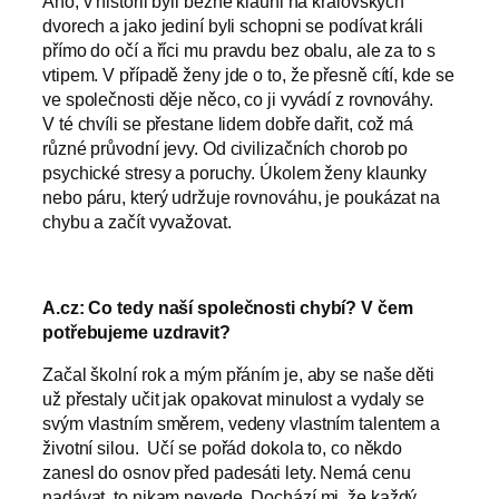
Ano, v historii byli běžně klauni na královských
dvorech a jako jediní byli schopni se podívat králi
přímo do očí a říci mu pravdu bez obalu, ale za to s
vtipem. V případě ženy jde o to, že přesně cítí, kde se
ve společnosti děje něco, co ji vyvádí z rovnováhy.
V té chvíli se přestane lidem dobře dařit, což má
různé průvodní jevy. Od civilizačních chorob po
psychické stresy a poruchy. Úkolem ženy klaunky
nebo páru, který udržuje rovnováhu, je poukázat na
chybu a začít vyvažovat.
A.cz: Co tedy naší společnosti chybí? V čem
potřebujeme uzdravit?
Začal školní rok a mým přáním je, aby se naše děti
už přestaly učit jak opakovat minulost a vydaly se
svým vlastním směrem, vedeny vlastním talentem a
životní silou. Učí se pořád dokola to, co někdo
zanesl do osnov před padesáti lety. Nemá cenu
nadávat, to nikam nevede. Dochází mi, že každý