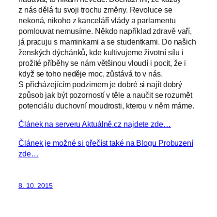
z nás dělá tu svoji trochu změny. Revoluce se
nekoná, nikoho z kanceláří vlády a parlamentu
pomlouvat nemusíme. Někdo například zdravě vaří,
já pracuju s maminkami a se studentkami. Do našich
ženských dýchánků, kde kultivujeme životní sílu i
prožité příběhy se nám většinou vloudí i pocit, že i
když se toho neděje moc, zůstává to v nás.
S přicházejícím podzimem je dobré si najít dobrý
způsob jak být pozorností v těle a naučit se rozumět
potenciálu duchovní moudrosti, kterou v něm máme.
Článek na serveru Aktuálně.cz najdete zde…
Článek je možné si přečíst také na Blogu Probuzení
zde…
8. 10. 2015