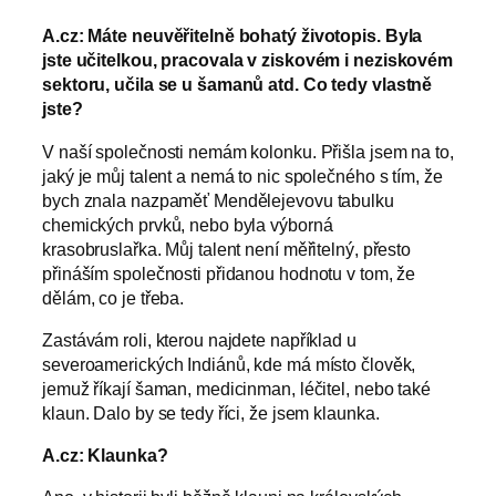
A.cz: Máte neuvěřitelně bohatý životopis. Byla
jste učitelkou, pracovala v ziskovém i neziskovém
sektoru, učila se u šamanů atd. Co tedy vlastně
jste?
V naší společnosti nemám kolonku. Přišla jsem na to,
jaký je můj talent a nemá to nic společného s tím, že
bych znala nazpaměť Mendělejevovu tabulku
chemických prvků, nebo byla výborná
krasobruslařka. Můj talent není měřitelný, přesto
přináším společnosti přidanou hodnotu v tom, že
dělám, co je třeba.
Zastávám roli, kterou najdete například u
severoamerických Indiánů, kde má místo člověk,
jemuž říkají šaman, medicinman, léčitel, nebo také
klaun. Dalo by se tedy říci, že jsem klaunka.
A.cz: Klaunka?