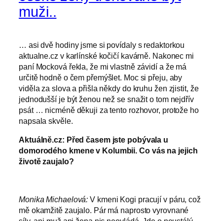
muži..
… asi dvě hodiny jsme si povídaly s redaktorkou
aktualne.cz v karlínské kočičí kavárně. Nakonec mi
paní Mocková řekla, že mi vlastně závidí a že má
určitě hodně o čem přemýšlet. Moc si přeju, aby
viděla za slova a přišla někdy do kruhu žen zjistit, že
jednodušší je být ženou než se snažit o tom nejdřív
psát … nicméně děkuji za tento rozhovor, protože ho
napsala skvěle.
Aktuálně.cz: Před časem jste pobývala u
domorodého kmene v Kolumbii. Co vás na jejich
životě zaujalo?
Monika Michaelová:
V kmeni Kogi pracují v páru, což
mě okamžitě zaujalo. Pár má naprosto vyrovnané
síly, ani muž ani žena nic neovládá. Jde o neustálý