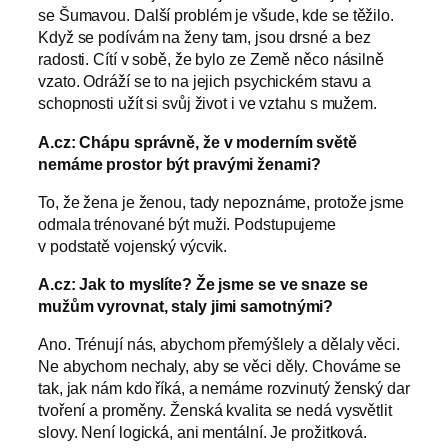
se Šumavou. Další problém je všude, kde se těžilo.
Když se podívám na ženy tam, jsou drsné a bez
radosti. Cítí v sobě, že bylo ze Země něco násilně
vzato. Odráží se to na jejich psychickém stavu a
schopnosti užít si svůj život i ve vztahu s mužem.
A.cz: Chápu správně, že v moderním světě
nemáme prostor být pravými ženami?
To, že žena je ženou, tady nepoznáme, protože jsme
odmala trénované být muži. Podstupujeme
v podstatě vojenský výcvik.
A.cz: Jak to myslíte? Že jsme se ve snaze se
mužům vyrovnat, staly jimi samotnými?
Ano. Trénují nás, abychom přemýšlely a dělaly věci.
Ne abychom nechaly, aby se věci děly. Chováme se
tak, jak nám kdo říká, a nemáme rozvinutý ženský dar
tvoření a proměny. Ženská kvalita se nedá vysvětlit
slovy. Není logická, ani mentální. Je prožitková.