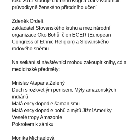
roku 2011 studuje u kmenů Kogi a Uaí v Kolumbii,
průvodkyně ženského přírodního učení
Zdeněk Ordelt
zakladatel Slovanského kruhu a mezinárodní
organizace Oko Bohů, člen ECER (European
Congress of Ethnic Religion) a Slovanského
rodového sněmu.
Na setkání si návštěvníci mohou zakoupit knihy, cd a
medicínské předměty:
Mnislav Atapana Zelený
Duch s rozkvetlým penisem, Mýty amazonských
indiánů
Malá encyklopedie šamanismu
Malá encyklopedie bohů a mýtů Jižní Ameriky
Veselé tropy Amazonie
Pokrokem k zániku
Monika Michaelová