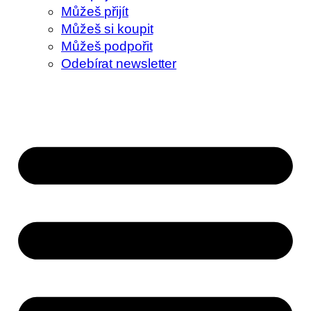
Můžeš přijít
Můžeš si koupit
Můžeš podpořit
Odebírat newsletter