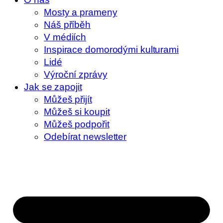
Mosty a prameny
Náš příběh
V médiích
Inspirace domorodými kulturami
Lidé
Výroční zprávy
Jak se zapojit
Můžeš přijít
Můžeš si koupit
Můžeš podpořit
Odebírat newsletter