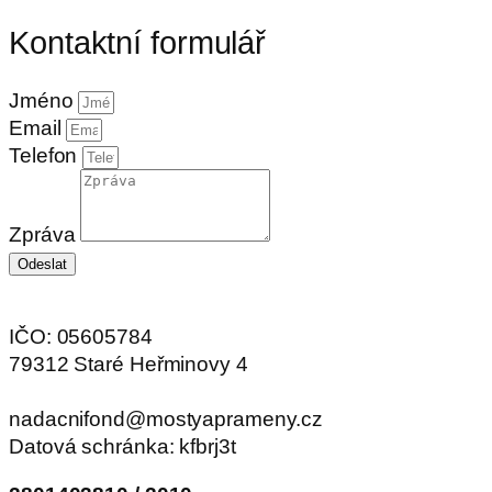
Kontaktní formulář
Jméno
Email
Telefon
Zpráva
Odeslat
IČO: 05605784
79312 Staré Heřminovy 4
nadacnifond@mostyaprameny.cz
Datová schránka: kfbrj3t