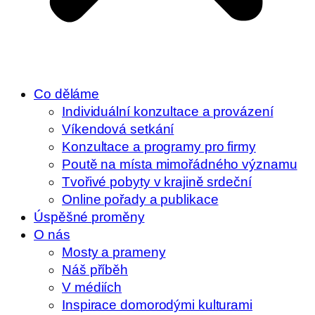
Co děláme
Individuální konzultace a provázení
Víkendová setkání
Konzultace a programy pro firmy
Poutě na místa mimořádného významu
Tvořivé pobyty v krajině srdeční
Online pořady a publikace
Úspěšné proměny
O nás
Mosty a prameny
Náš příběh
V médiích
Inspirace domorodými kulturami