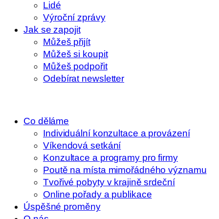
Lidé
Výroční zprávy
Jak se zapojit
Můžeš přijít
Můžeš si koupit
Můžeš podpořit
Odebírat newsletter
Co děláme
Individuální konzultace a provázení
Víkendová setkání
Konzultace a programy pro firmy
Poutě na místa mimořádného významu
Tvořivé pobyty v krajině srdeční
Online pořady a publikace
Úspěšné proměny
O nás