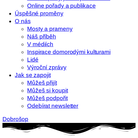
Online pořady a publikace
Úspěšné proměny
O nás
Mosty a prameny
Náš příběh
V médiích
Inspirace domorodými kulturami
Lidé
Výroční zprávy
Jak se zapojit
Můžeš přijít
Můžeš si koupit
Můžeš podpořit
Odebírat newsletter
Dobrošop