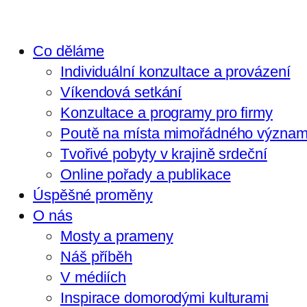
Co děláme
Individuální konzultace a provázení
Víkendová setkání
Konzultace a programy pro firmy
Poutě na místa mimořádného význa
Tvořivé pobyty v krajině srdeční
Online pořady a publikace
Úspěšné proměny
O nás
Mosty a prameny
Náš příběh
V médiích
Inspirace domorodými kulturami