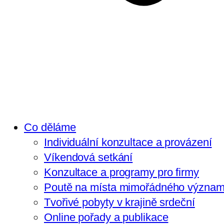
Co děláme
Individuální konzultace a provázení
Víkendová setkání
Konzultace a programy pro firmy
Poutě na místa mimořádného význa
Tvořivé pobyty v krajině srdeční
Online pořady a publikace