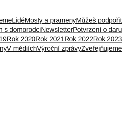
jeme
Lidé
Mosty a prameny
Můžeš podpořit
h s domorodci
Newsletter
Potvrzení o daru
19
Rok 2020
Rok 2021
Rok 2022
Rok 2023
ny
V médiích
Výroční zprávy
Zveřejňujeme