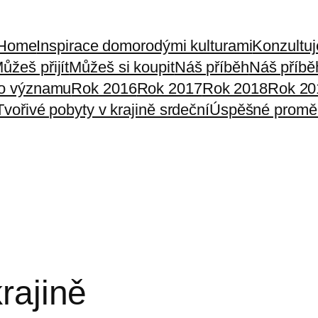
Home
Inspirace domorodými kulturami
Konzultu
ůžeš přijít
Můžeš si koupit
Náš příběh
Náš příbě
ho významu
Rok 2016
Rok 2017
Rok 2018
Rok 20
Tvořivé pobyty v krajině srdeční
Úspěšné promě
rajině