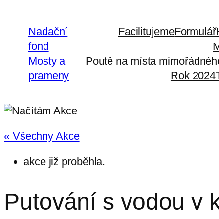
Nadační
Facilitujeme
Formulář
fond
M
Mosty a
Poutě na místa mimořádné
prameny
Rok 2024
« Všechny Akce
akce již proběhla.
Putování s vodou v k