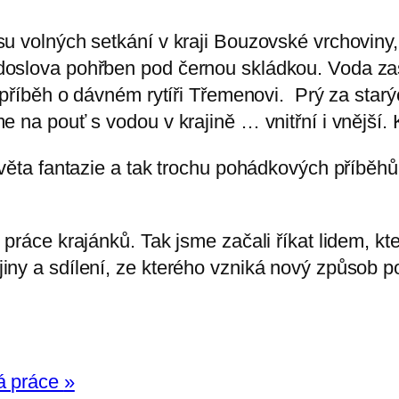
su volných setkání v kraji Bouzovské vrchoviny
doslova pohřben pod černou skládkou. Voda zas
 příběh o dávném rytíři Třemenovi. Prý za star
e na pouť s vodou v krajině … vnitřní i vnější
světa fantazie a tak trochu pohádkových příběhů
práce krajánků. Tak jsme začali říkat lidem, kte
iny a sdílení, ze kterého vzniká nový způsob p
á práce
»