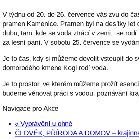
V týdnu od 20. do 26. července vás zvu do ča
pramen Kamenice. Pramen byl na desítky let 
dubu, tam, kde se voda ztrácí v zemi, se rodí
za lesní paní. V sobotu 25. července se vydám
Je to čas, kdy si můžeme dovolit vstoupit do 
domorodého kmene Kogi rodí voda.
Je to prostor, ve kterém můžeme prožít esenci 
budeme věnovat práci s vodou, poznávání kraj
Navigace pro Akce
«
Vyprávění u ohně
ČLOVĚK, PŘÍRODA A DOMOV – krajinn