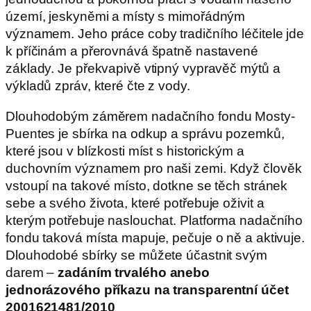
území, jeskyněmi a místy s mimořádným
významem. Jeho práce coby tradičního léčitele jde
k příčinám a přerovnává špatně nastavené
základy. Je překvapivě vtipný vypravěč mýtů a
výkladů zpráv, které čte z vody.
Dlouhodobým záměrem nadačního fondu Mosty-
Puentes je sbírka na odkup a správu pozemků,
které jsou v blízkosti míst s historickým a
duchovním významem pro naši zemi. Když člověk
vstoupí na takové místo, dotkne se těch stránek
sebe a svého života, které potřebuje oživit a
kterým potřebuje naslouchat. Platforma nadačního
fondu taková místa mapuje, pečuje o ně a aktivuje.
Dlouhodobé sbírky se můžete účastnit svým
darem –
zadáním trvalého anebo
jednorázového příkazu na transparentní účet
2001621481/2010