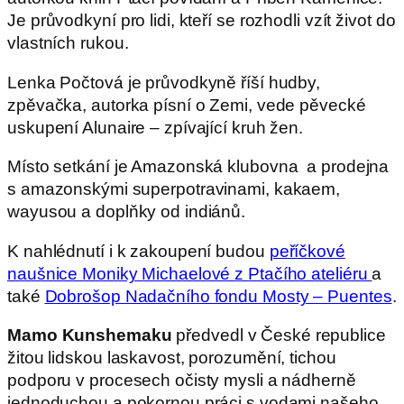
Je průvodkyní pro lidi, kteří se rozhodli vzít život do
vlastních rukou.
Lenka Počtová je průvodkyně říší hudby,
zpěvačka, autorka písní o Zemi, vede pěvecké
uskupení Alunaire – zpívající kruh žen.
Místo setkání je Amazonská klubovna a prodejna
s amazonskými superpotravinami, kakaem,
wayusou a doplňky od indiánů.
K nahlédnutí i k zakoupení budou
peříčkové
naušnice Moniky Michaelové z Ptačího ateliéru
a
také
Dobrošop Nadačního fondu Mosty – Puentes
.
Mamo Kunshemaku
předvedl v České republice
žitou lidskou laskavost, porozumění, tichou
podporu v procesech očisty mysli a nádherně
jednoduchou a pokornou práci s vodami našeho