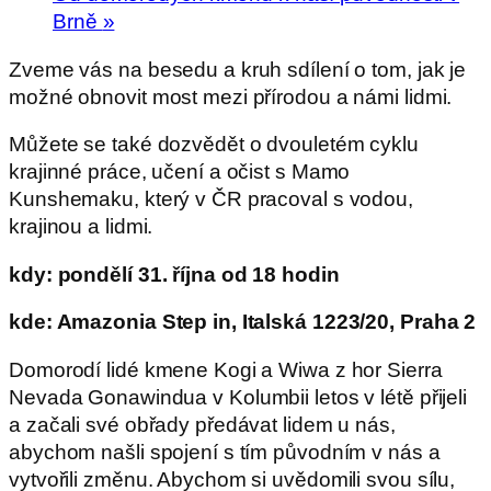
Brně
»
Zveme vás na besedu a kruh sdílení o tom, jak je
možné obnovit most mezi přírodou a námi lidmi.
Můžete se také dozvědět o dvouletém cyklu
krajinné práce, učení a očist s Mamo
Kunshemaku, který v ČR pracoval s vodou,
krajinou a lidmi.
kdy: pondělí 31. října od 18 hodin
kde: Amazonia Step in, Italská 1223/20, Praha 2
Domorodí lidé kmene Kogi a Wiwa z hor Sierra
Nevada Gonawindua v Kolumbii letos v létě přijeli
a začali své obřady předávat lidem u nás,
abychom našli spojení s tím původním v nás a
vytvořili změnu. Abychom si uvědomili svou sílu,