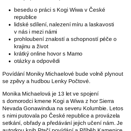
besedu o práci s Kogi Wiwa v České
republice
lidské sdílení, nalezení míru a laskavosti
v nás i mezi námi
prohloubení znalostí a schopností péče o
krajinu a život
krátký online hovor s Mamo
otázky a odpovědi
Povídání Moniky Michaelové bude volně plynout
se zpěvy a hudbou Lenky Počtové.
Monika Michaelová je 13 let ve spojení
s domorodci kmene Kogi a Wiwa z hor Sierra
Nevada Gonawindua na severu Kolumbie. Letos
s nimi putovala po České republice a provázela
setkání, obřady a předávání jejich učení nám. Je
autorkou knih Ptačí povídání a Příběh Kamenice.