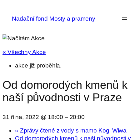
Nadační fond Mosty a prameny
« Všechny Akce
akce již proběhla.
Od domorodých kmenů k
naší původnosti v Praze
31 října, 2022 @ 18:00
–
20:00
«
Zprávy čtené z vody s mamo Kogi Wiwa
Od domorodých kmenů k naší původnosti v