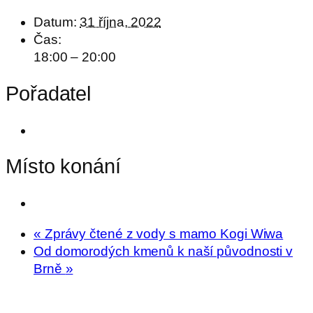
Datum:
31 října, 2022
Čas:
18:00 – 20:00
Pořadatel
Místo konání
«
Zprávy čtené z vody s mamo Kogi Wiwa
Od domorodých kmenů k naší původnosti v
Brně
»