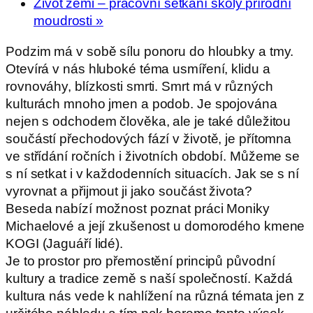
Život zemi – pracovní setkání školy přírodní
moudrosti
»
Podzim má v sobě sílu ponoru do hloubky a tmy.
Otevírá v nás hluboké téma usmíření, klidu a
rovnováhy, blízkosti smrti. Smrt má v různých
kulturách mnoho jmen a podob. Je spojována
nejen s odchodem člověka, ale je také důležitou
součástí přechodových fází v životě, je přítomna
ve střídání ročních i životních období. Můžeme se
s ní setkat i v každodenních situacích. Jak se s ní
vyrovnat a přijmout ji jako součást života?
Beseda nabízí možnost poznat práci Moniky
Michaelové a její zkušenost u domorodého kmene
KOGI (Jaguáří lidé).
Je to prostor pro přemostění principů původní
kultury a tradice země s naší společností. Každá
kultura nás vede k nahlížení na různá témata jen z