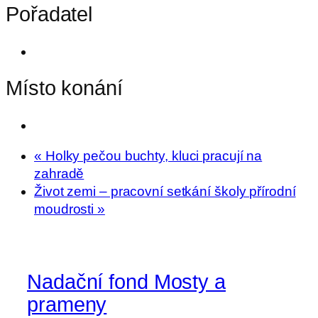
Pořadatel
Místo konání
«
Holky pečou buchty, kluci pracují na
zahradě
Život zemi – pracovní setkání školy přírodní
moudrosti
»
Nadační fond Mosty a
prameny