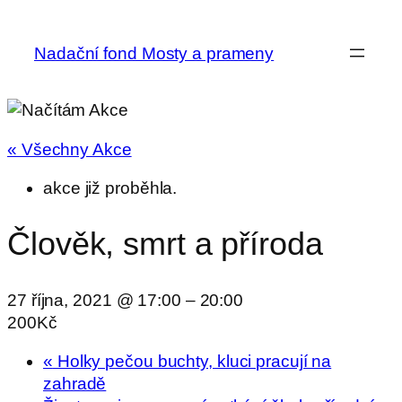
Nadační fond Mosty a prameny
« Všechny Akce
akce již proběhla.
Člověk, smrt a příroda
27 října, 2021 @ 17:00
–
20:00
200Kč
«
Holky pečou buchty, kluci pracují na
zahradě