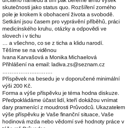
určitého náhledu a tím pak bereme tento výsek
skutečnosti jako status quo. Rozšíření zorného
pole je krokem k obohacení života a svobodě.
Setkání jsou časem pro vyprávění příběhů, práci
medicínského kruhu, otázky a odpovědi ve
slovech i v tichu
… a všechno, co se z ticha a klidu narodí.
Těšíme se na viděnou
Ivana Karvašová a Monika Michaelová
Přihlášení na email: ladiva.zs@seznam.cz
……………………….
Příspěvek na besedu je v doporučené minimální
výši 200 Kč.
Forma a výše příspěvku je téma hodna diskuze.
Předpokládáme účast lidí, kteří dokážou vnímat
dary pramenící z moudrosti Průvodců. Ukazatelem
výše příspěvku je Vaše finanční situace, Vaše
hodinová mzda nebo vědomí své hodnoty práce v