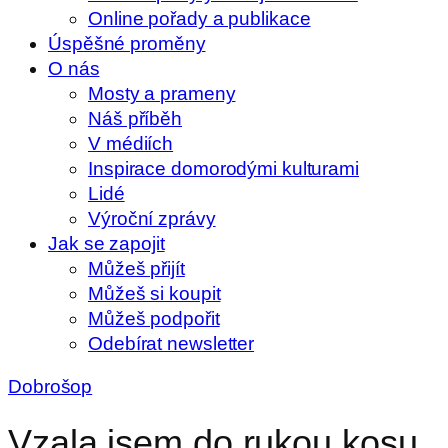
Online pořady a publikace
Úspěšné proměny
O nás
Mosty a prameny
Náš příběh
V médiích
Inspirace domorodými kulturami
Lidé
Výroční zprávy
Jak se zapojit
Můžeš přijít
Můžeš si koupit
Můžeš podpořit
Odebírat newsletter
Dobrošop
Vzala jsem do rukou kosu