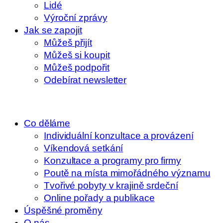
Lidé
Výroční zprávy
Jak se zapojit
Můžeš přijít
Můžeš si koupit
Můžeš podpořit
Odebírat newsletter
Co děláme
Individuální konzultace a provázení
Víkendová setkání
Konzultace a programy pro firmy
Poutě na místa mimořádného významu
Tvořivé pobyty v krajině srdeční
Online pořady a publikace
Úspěšné proměny
O nás