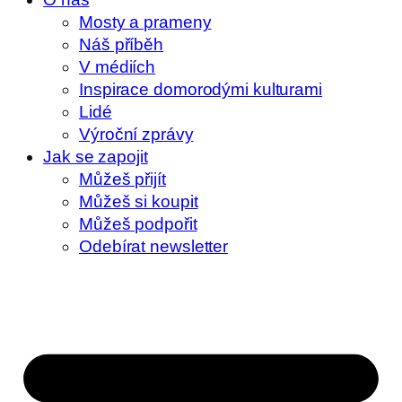
Mosty a prameny
Náš příběh
V médiích
Inspirace domorodými kulturami
Lidé
Výroční zprávy
Jak se zapojit
Můžeš přijít
Můžeš si koupit
Můžeš podpořit
Odebírat newsletter