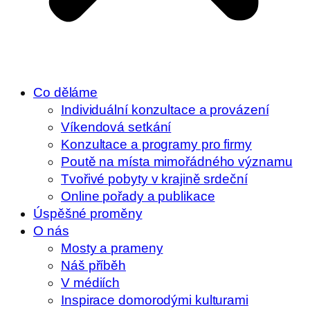
Co děláme
Individuální konzultace a provázení
Víkendová setkání
Konzultace a programy pro firmy
Poutě na místa mimořádného významu
Tvořivé pobyty v krajině srdeční
Online pořady a publikace
Úspěšné proměny
O nás
Mosty a prameny
Náš příběh
V médiích
Inspirace domorodými kulturami