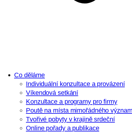
Co děláme
Individuální konzultace a provázení
Víkendová setkání
Konzultace a programy pro firmy
Poutě na místa mimořádného význa
Tvořivé pobyty v krajině srdeční
Online pořady a publikace