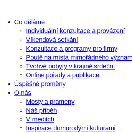
Co děláme
Individuální konzultace a provázení
Víkendová setkání
Konzultace a programy pro firmy
Poutě na místa mimořádného význa
Tvořivé pobyty v krajině srdeční
Online pořady a publikace
Úspěšné proměny
O nás
Mosty a prameny
Náš příběh
V médiích
Inspirace domorodými kulturami