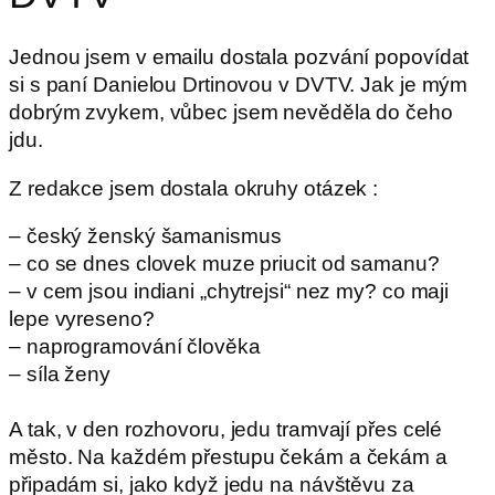
Jednou jsem v emailu dostala pozvání popovídat
si s paní Danielou Drtinovou v DVTV. Jak je mým
dobrým zvykem, vůbec jsem nevěděla do čeho
jdu.
Z redakce jsem dostala okruhy otázek :
– český ženský šamanismus
– co se dnes clovek muze priucit od samanu?
– v cem jsou indiani „chytrejsi“ nez my? co maji
lepe vyreseno?
– naprogramování člověka
– síla ženy
A tak, v den rozhovoru, jedu tramvají přes celé
město. Na každém přestupu čekám a čekám a
připadám si, jako když jedu na návštěvu za