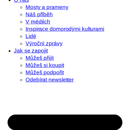
Mosty a prameny
Náš příběh
V médiích
Inspirace domorodými kulturami
Lidé
Výroční zprávy
Jak se zapojit
Můžeš přijít
Můžeš si koupit
Můžeš podpořit
Odebírat newsletter