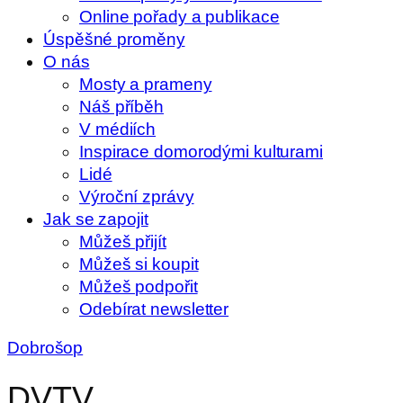
Online pořady a publikace
Úspěšné proměny
O nás
Mosty a prameny
Náš příběh
V médiích
Inspirace domorodými kulturami
Lidé
Výroční zprávy
Jak se zapojit
Můžeš přijít
Můžeš si koupit
Můžeš podpořit
Odebírat newsletter
Dobrošop
DVTV