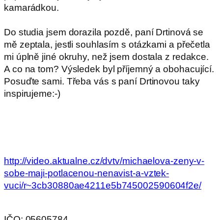
kamarádkou.
Do studia jsem dorazila pozdě, paní Drtinová se
mě zeptala, jestli souhlasím s otázkami a přečetla
mi úplně jiné okruhy, než jsem dostala z redakce.
A co na tom? Výsledek byl příjemný a obohacující.
Posuďte sami. Třeba vás s paní Drtinovou taky
inspirujeme:-)
http://video.aktualne.cz/dvtv/michaelova-zeny-v-
sobe-maji-potlacenou-nenavist-a-vztek-
vuci/r~3cb30880ae4211e5b745002590604f2e/
IČO: 05605784