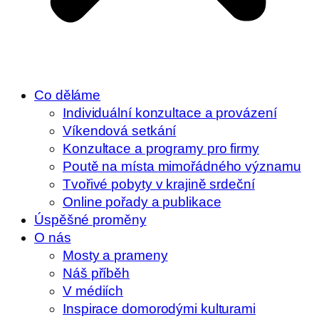
Co děláme
Individuální konzultace a provázení
Víkendová setkání
Konzultace a programy pro firmy
Poutě na místa mimořádného významu
Tvořivé pobyty v krajině srdeční
Online pořady a publikace
Úspěšné proměny
O nás
Mosty a prameny
Náš příběh
V médiích
Inspirace domorodými kulturami