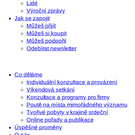
Lidé
Výroční zprávy
Jak se zapojit
Můžeš přijít
Můžeš si koupit
Můžeš podpořit
Odebírat newsletter
Co děláme
Individuální konzultace a provázení
Víkendová setkání
Konzultace a programy pro firmy
Poutě na místa mimořádného významu
Tvořivé pobyty v krajině srdeční
Online pořady a publikace
Úspěšné proměny
O nás