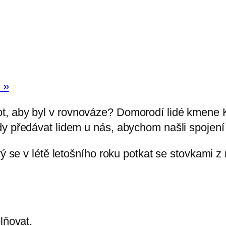
d
»
život, aby byl v rovnováze? Domorodí lidé kme
břady předávat lidem u nás, abychom našli spojen
se v létě letošního roku potkat se stovkami z 
lňovat.