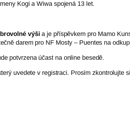
kmeny Kogi a Wiwa spojená 13 let.
obrovolné výši
a je příspěvkem pro Mamo Kuns
stečně darem pro NF Mosty – Puentes na odku
de potvrzena účast na online besedě.
terý uvedete v registraci. Prosím zkontrolujte