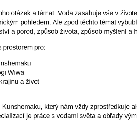
o otázek a témat. Voda zasahuje vše v životec
terickým pohledem. Ale zpod těchto témat vybubl
nství a porod, způsob života, způsob myšlení a h
s prostorem pro:
Kunshemaku
Kogi Wiwa
rajinu a život
unshemaku, který nám vždy zprostředkuje akt
specializací je práce s vodami světa a obřady v