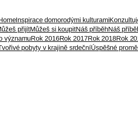
Home
Inspirace domorodými kulturami
Konzultu
ůžeš přijít
Můžeš si koupit
Náš příběh
Náš příbě
ho významu
Rok 2016
Rok 2017
Rok 2018
Rok 20
Tvořivé pobyty v krajině srdeční
Úspěšné promě