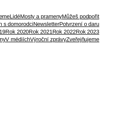
jeme
Lidé
Mosty a prameny
Můžeš podpořit
h s domorodci
Newsletter
Potvrzení o daru
19
Rok 2020
Rok 2021
Rok 2022
Rok 2023
ny
V médiích
Výroční zprávy
Zveřejňujeme