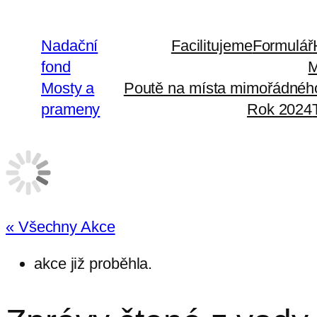
Nadační
Facilitujeme
Formulář
fond
M
Mosty a
Poutě na místa mimořádné
prameny
Rok 2024
« Všechny Akce
akce již proběhla.